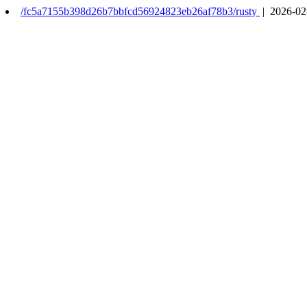
/fc5a7155b398d26b7bbfcd56924823eb26af78b3/rusty
| 2026-02