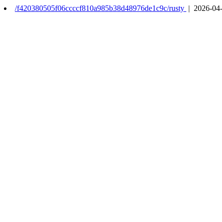
/f420380505f06ccccf810a985b38d48976de1c9c/rusty
| 2026-04-