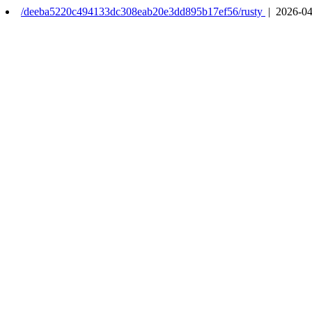
/deeba5220c494133dc308eab20e3dd895b17ef56/rusty
| 2026-04