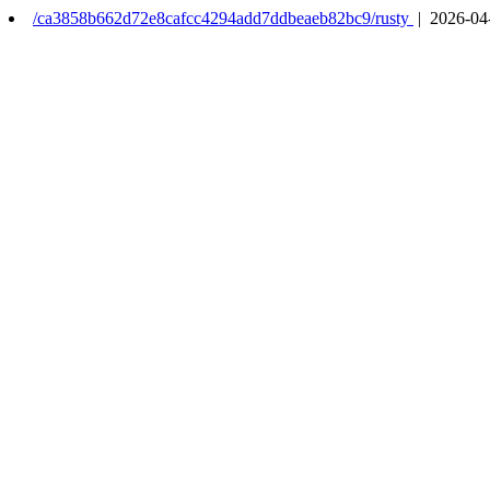
/ca3858b662d72e8cafcc4294add7ddbeaeb82bc9/rusty
| 2026-04