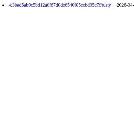
/c3bad5ab0c5bd12a0f67d0de6540f05ecbd95c7f/rusty
| 2026-04-