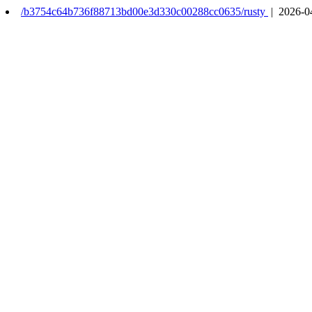
/b3754c64b736f88713bd00e3d330c00288cc0635/rusty
| 2026-0