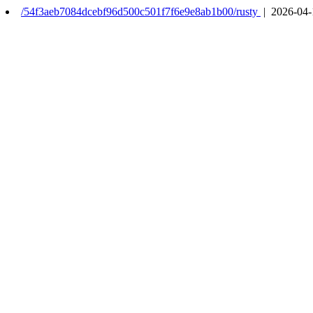
/54f3aeb7084dcebf96d500c501f7f6e9e8ab1b00/rusty
| 2026-04-