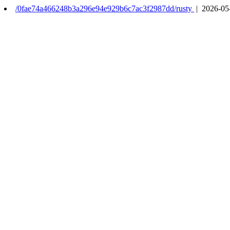
/0fae74a466248b3a296e94e929b6c7ac3f2987dd/rusty
| 2026-05