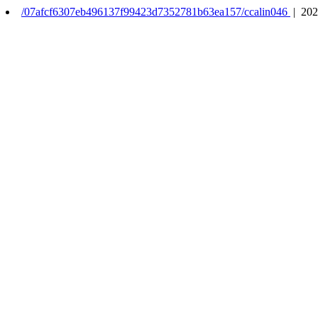
/07afcf6307eb496137f99423d7352781b63ea157/ccalin046
| 202