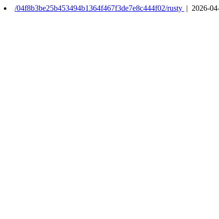
/04f8b3be25b453494b1364f467f3de7e8c444f02/rusty
| 2026-04